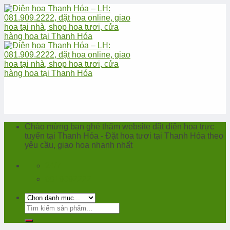
Skip
to
content
Chào mừng bạn ghé thăm website đặt điện hoa trực
tuyến tại Thanh Hóa - Đặt hoa tươi tại Thanh Hóa theo
yêu cầu, giao hoa nhanh nhất
24/7
0819092222
Tìm
kiếm: