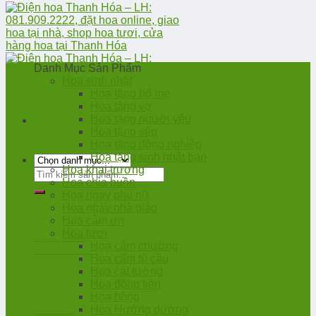
Danh Mục Sản Phẩm
Hoa sinh nhật
Hoa tặng bố mẹ
Hoa tặng vợ
Hoa tặng người yêu
Hoa tặng sếp
Hoa tặng đồng nghiệp
Hoa tặng sinh nhật bạn
Hoa khai trương
Tìm
Hoa chia buồn
kiếm:
Hoa ngày phụ nữ
Hoa ngày nhà giáo
Hoa cảm ơn
Hoa tươi
Gọi đặt hàng
Hoa cẩm chướng
0966020388
Hoa cẩm tú cầu
Hoa cát tường
Hoa đồng tiền
Hoa hồng
Hoa Hướng dương
Chat Zalo