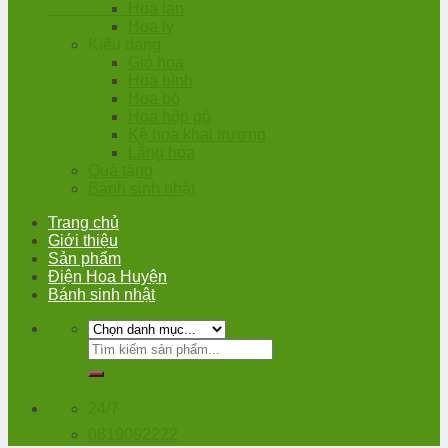
0966.020.388
Hoa lan
Hoa ly
Kiểu dáng
Giỏ hoa
Hoa bình
Hoa bó
Hoa hộp gỗ
Kệ hoa khai trương
Lẵng hoa
Quà tặng
Bánh sinh nhật
Trang chủ
Giới thiệu
Sản phẩm
Điện Hoa Huyện
Bánh sinh nhật
Tìm
kiếm:
24/7
0819092222