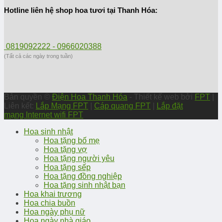
Hotline liên hệ shop hoa tươi tại Thanh Hóa:
0819092222 - 0966020388
(Tất cả các ngày trong tuần)
Bản quyền ©
Điện Hoa Thanh Hóa
- Thiết kế web bởi
FPT
|
Liên kết:
Lắp Mạng FPT
|
Cáp quang FPT
|
Lắp đặt
mạng Internet wifi FPT
Hoa sinh nhật
Hoa tặng bố mẹ
Hoa tặng vợ
Hoa tặng người yêu
Hoa tặng sếp
Hoa tặng đồng nghiệp
Hoa tặng sinh nhật bạn
Hoa khai trương
Hoa chia buồn
Hoa ngày phụ nữ
Hoa ngày nhà giáo