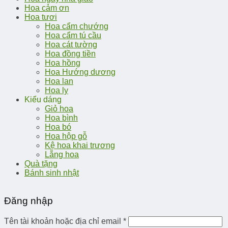
Hoa cảm ơn
Hoa tươi
Hoa cẩm chướng
Hoa cẩm tú cầu
Hoa cát tường
Hoa đồng tiền
Hoa hồng
Hoa Hướng dương
Hoa lan
Hoa ly
Kiểu dáng
Giỏ hoa
Hoa bình
Hoa bó
Hoa hộp gỗ
Kệ hoa khai trương
Lẵng hoa
Quà tặng
Bánh sinh nhật
Đăng nhập
Tên tài khoản hoặc địa chỉ email
*