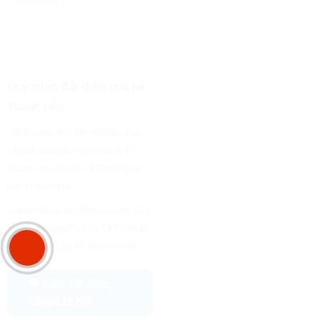
Quy trình đặt điện hoa tại
Thanh Hóa:
- Nhận giao hoa tận nơi theo yêu
cầu tất cả cả khu vực quanh TP.
Thanh Hóa và các Xã Phường tại
tỉnh Thanh Hóa
Quý khách có thể đến trực tiếp cửa
hàng 164 Nguyễn Trãi, TPTH hoặc
liên hệ qua Zalo để được tư vấn.
💬 Liên hệ Zalo:
0966020388