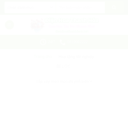
Skip
Tìm
kiếm:
to
content
24/7
0819092222
Trang chủ
/
Hoa tặng tốt nghiệp
LỌC