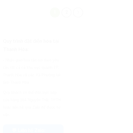
1
2
Quy trình đặt điện hoa tại
Thanh Hóa:
- Nhận giao hoa tận nơi theo yêu
cầu tất cả cả khu vực quanh TP.
Thanh Hóa và các Xã Phường tại
tỉnh Thanh Hóa
Quý khách có thể đến trực tiếp
cửa hàng 164 Nguyễn Trãi, TPTH
hoặc liên hệ qua Zalo để được tư
vấn.
💬 Liên hệ Zalo: