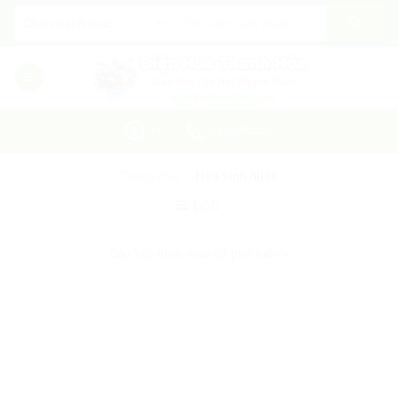
Skip
Tìm
kiếm:
to
content
24/7
0819092222
Trang chủ
/
Hoa sinh nhật
LỌC