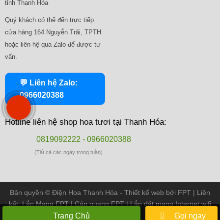
tỉnh Thanh Hóa
Quý khách có thể đến trực tiếp
cửa hàng 164 Nguyễn Trãi, TPTH
hoặc liên hệ qua Zalo để được tư
vấn.
💬 Liên hệ Zalo:
0966020388
Hotline liên hệ shop hoa tươi tại Thanh Hóa:
0819092222 - 0966020388
(Tất cả các ngày trong tuần)
Bản quyền ©
Điện Hoa Thanh Hóa
- Thiết kế web bởi
FPT
| Liên
kết:
Lắp Mạng FPT
|
Cáp quang FPT
|
Lắp đặt mạng Internet wifi
FPT
Trang Chủ
Gọi ngay