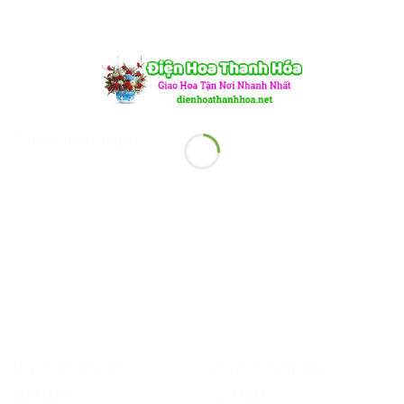
Sản phẩm tương tự
Hoa chúc mừng CM9
Hoa chúc mừng CM8
500.000
₫
520.000
₫