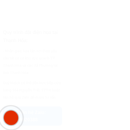
Quy trình đặt điện hoa tại
Thanh Hóa:
- Nhận giao hoa tận nơi theo yêu
cầu tất cả cả khu vực quanh TP.
Thanh Hóa và các Xã Phường tại
tỉnh Thanh Hóa
Quý khách có thể đến trực tiếp cửa
hàng 164 Nguyễn Trãi, TPTH hoặc
liên hệ qua Zalo để được tư vấn.
💬 Liên hệ Zalo:
0966020388