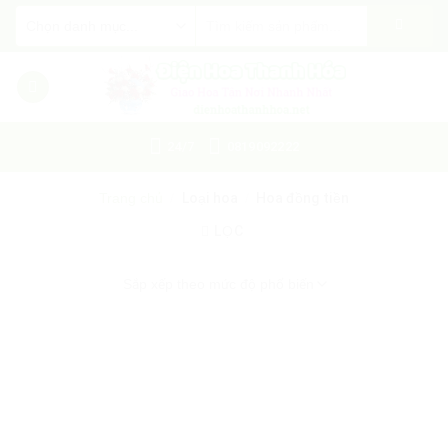
Skip
Tìm
kiếm:
to
content
24/7
0819092222
Trang chủ
/
Loại hoa
/
Hoa đồng tiền
LỌC