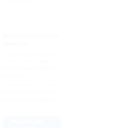
1.350.000
₫
Quy trình đặt điện hoa tại
Thanh Hóa:
- Nhận giao hoa tận nơi theo yêu
cầu tất cả cả khu vực quanh TP.
Thanh Hóa và các Xã Phường tại
tỉnh Thanh Hóa
Quý khách có thể đến trực tiếp
cửa hàng 164 Nguyễn Trãi, TPTH
hoặc liên hệ qua Zalo để được tư
vấn.
💬 Liên hệ Zalo: