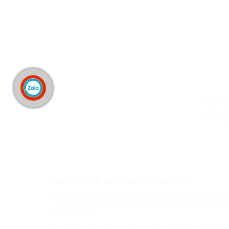
Hoa ch
550.00
Quy trình đặt điện hoa tại Thanh Hóa:
- Nhận giao hoa tận nơi theo yêu cầu tất cả cả khu vực quan
tỉnh Thanh Hóa