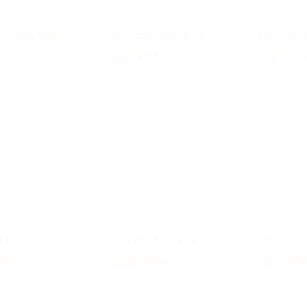
úc mừng CM2
Hoa chia buồn CB17
Hoa chia 
0
₫
680.000
₫
1.150.00
a buồn CB3
Hoa chia buồn CB2
Hoa chúc
000
₫
2.350.000
₫
650.000