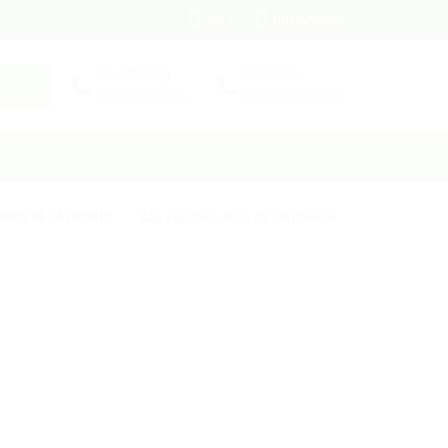
24/7
0819092222
Gọi đặt hàng
Chat Zalo
0966020388
0966.020.388
Bánh sinh nhật
ing all 36 results