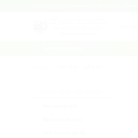
Skip
Chào mừng bạn ghé thăm website đặt điện hoa trực tuyến tại 
to
content
Danh Mục Sản Phẩm
Tran
Trang chủ
/
Kiểu dáng
/
Lẵng hoa
Danh mục sản phẩm
Hoa cảm ơn
(15)
Bánh sinh nhật
(0)
Cưới hỏi trọn gói
(0)