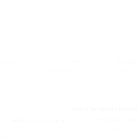
úc mừng CM7
Hoa chúc mừng CM1
Hoa chúc
0
₫
500.000
₫
480.000
Hotline liên hệ shop hoa tươ
0819092222 - 0966
h TP. Thanh Hóa và các Xã Phường tại
(Tất cả các ngày trong tuần)