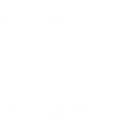
buồn CB5
Hoa chia buồn CB4
0
₫
950.000
₫
 mừng CM5
Hoa chúc mừng CM35
₫
550.000
₫