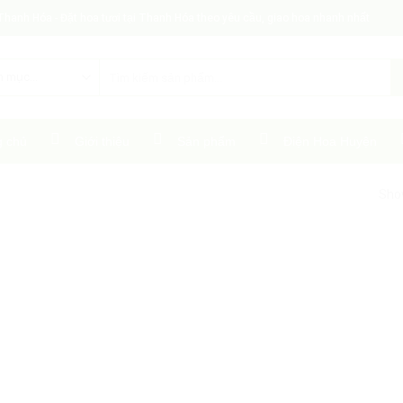
Thanh Hóa - Đặt hoa tươi tại Thanh Hóa theo yêu cầu, giao hoa nhanh nhất
Tìm
kiếm:
g chủ
Giới thiệu
Sản phẩm
Điện Hoa Huyện
Show