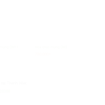
 mừng CM11
Hoa chúc mừng CM3
₫
780.000
₫
i tại Thanh Hóa:
020388