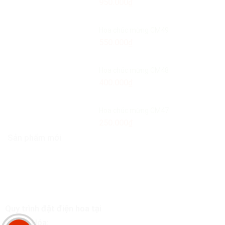
950.000
₫
Hoa chúc mừng CM49
550.000
₫
Hoa chúc mừng CM48
400.000
₫
Hoa chúc mừng CM47
250.000
₫
Sản phẩm mới
Quy trình đặt điện hoa tại
Thanh Hóa: