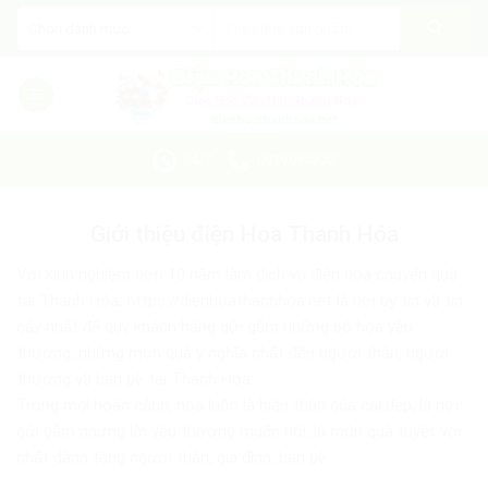
Skip
Tìm
kiếm:
to
content
24/7
0819092222
Giới thiệu điện Hoa Thanh Hóa
Với kinh nghiệm hơn 10 năm làm dịch vụ điện hoa chuyển quà
tại Thanh Hóa, https://dienhoathanhhoa.net là nơi uy tín và tin
cậy nhất để quý khách hàng gửi gắm những bó hoa yêu
thương, những món quà ý nghĩa nhất đến người thân, người
thương và bạn bè tại Thanh Hóa.
Trong mọi hoàn cảnh, hoa luôn là hiện thân của cái đẹp, là nơi
gửi gắm nhưng lời yêu thương muốn nói, là món quà tuyệt vời
nhất dành tặng người thân, gia đình, bạn bè.