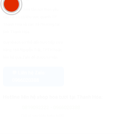
- Nhận giao hoa tận nơi theo yêu
cầu tất cả cả khu vực quanh TP.
Thanh Hóa và các Xã Phường tại
tỉnh Thanh Hóa
Quý khách có thể đến trực tiếp cửa
hàng 164 Nguyễn Trãi, TPTH hoặc
liên hệ qua Zalo để được tư vấn.
💬 Liên hệ Zalo:
0966020388
Hotline liên hệ shop hoa tươi tại Thanh Hóa:
0819092222 - 0966020388
(Tất cả các ngày trong tuần)