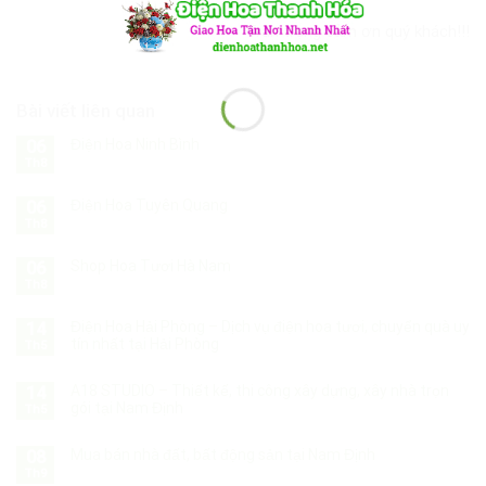
Trân trọng cảm ơn quý khách!!!
Bài viết liên quan
Điện Hoa Ninh Bình
06
Th8
Điện Hoa Tuyên Quang
06
Th8
Shop Hoa Tươi Hà Nam
06
Th8
Điện Hoa Hải Phòng – Dịch vụ điện hoa tươi, chuyển quà uy
14
tín nhất tại Hải Phòng
Th5
A18 STUDIO – Thiết kế, thi công xây dựng, xây nhà trọn
14
gói tại Nam Định
Th5
Mua bán nhà đất, bất động sản tại Nam Định
08
Th9