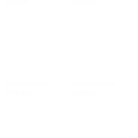
550.000
₫
850.000
₫
Hoa Khai Trương KT07
Hoa Khai Trương KT05
1.350.000
₫
950.000
₫