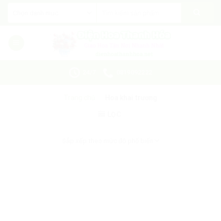
Skip
Tìm
kiếm:
to
content
24/7
0819092222
Trang chủ
/
Hoa khai trương
LỌC