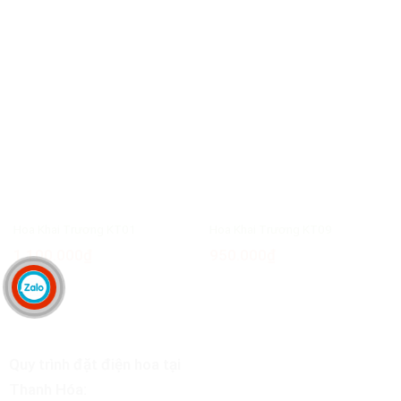
Hoa Khai Trương KT01
Hoa Khai Trương KT09
1.100.000
₫
950.000
₫
Quy trình đặt điện hoa tại
Thanh Hóa: