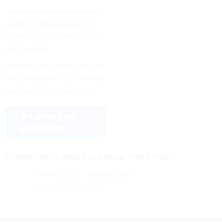
- Nhận giao hoa tận nơi theo yêu
cầu tất cả cả khu vực quanh TP.
Thanh Hóa và các Xã Phường tại
tỉnh Thanh Hóa
Quý khách có thể đến trực tiếp cửa
hàng 164 Nguyễn Trãi, TPTH hoặc
liên hệ qua Zalo để được tư vấn.
💬 Liên hệ Zalo:
0966020388
Hotline liên hệ shop hoa tươi tại Thanh Hóa:
0819092222 - 0966020388
(Tất cả các ngày trong tuần)