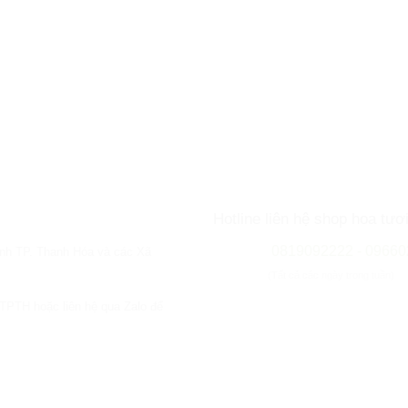
Hotline liên hệ shop hoa tươ
0819092222 - 09660
uanh TP. Thanh Hóa và các Xã
(Tất cả các ngày trong tuần)
 TPTH hoặc liên hệ qua Zalo để