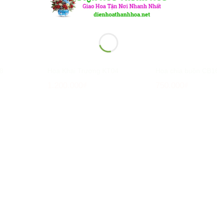
8
Hoa Khai Trương KT04
Hoa chia buồn CB1
1.200.000
₫
750.000
₫