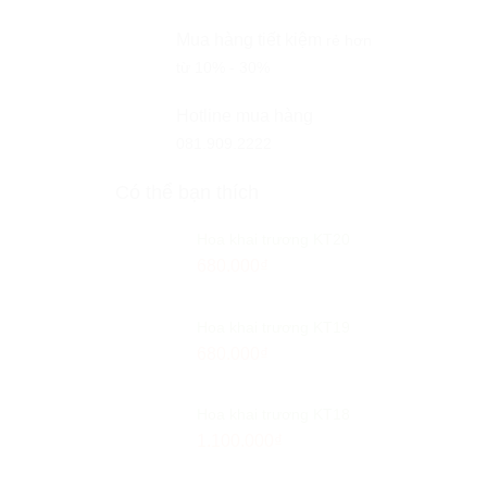
Mua hàng tiết kiệm
rẻ hơn
từ 10% - 30%
Hotline mua hàng
081.909.2222
Có thể bạn thích
Hoa khai trương KT20
680.000
₫
Hoa khai trương KT19
680.000
₫
Hoa khai trương KT18
1.100.000
₫