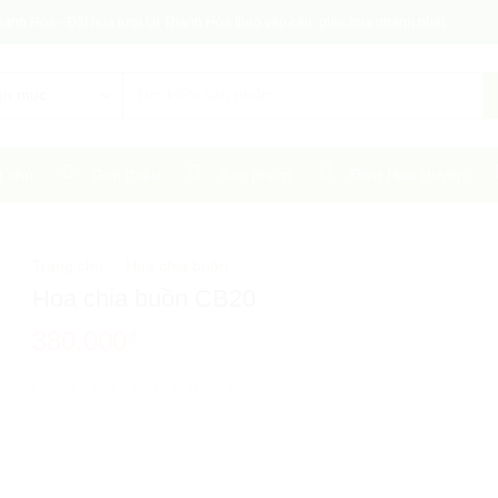
hanh Hóa - Đặt hoa tươi tại Thanh Hóa theo yêu cầu, giao hoa nhanh nhất
Tìm
kiếm:
g chủ
Giới thiệu
Sản phẩm
Điện Hoa Huyện
Trang chủ
/
Hoa chia buồn
Hoa chia buồn CB20
380.000
₫