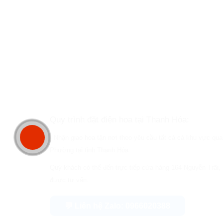
Quy trình đặt điện hoa tại Thanh Hóa:
- Nhận giao hoa tận nơi theo yêu cầu tất cả cả khu vực q
Phường tại tỉnh Thanh Hóa
Quý khách có thể đến trực tiếp cửa hàng 164 Nguyễn Trãi,
được tư vấn.
💬 Liên hệ Zalo: 0966020388